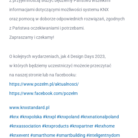
Z przyjemnością służyć będziemy Państwu wszelkimi
informacjami dotyczącymi możliwości systemu KNX
oraz pomocą w doborze odpowiednich rozwiązań, zgodnych
z Państwa oczekiwaniami i potrzebami.
Zapraszamy i czekamy!
O kolejnych wydarzeniach, jak
4 Design Days 2023,
w których będziemy uczestniczyć możecie przeczytać
na naszej stronie lub na facebooku:
https://www.pozelm.pl/aktualnosci/
https://www.facebook.com/pozelm
www.knxstandard.pl
#knx
#knxpolska
#knxpl
#knxpoland
#knxnationalpoland
#knxassociation
#knxproducts
#knxpartner
#knxhome
#knxevent
#smarthome
#smartbuilding
#inteligentnydom