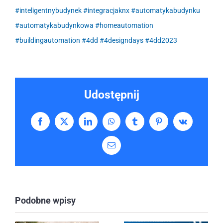
#inteligentnybudynek
#integracjaknx
#automatykabudynku
#automatykabudynkowa
#homeautomation
#buildingautomation
#4dd
#4designdays
#4dd2023
Udostępnij
Facebook
X
LinkedIn
WhatsApp
Tumblr
Pinterest
Vk
Email
Podobne wpisy