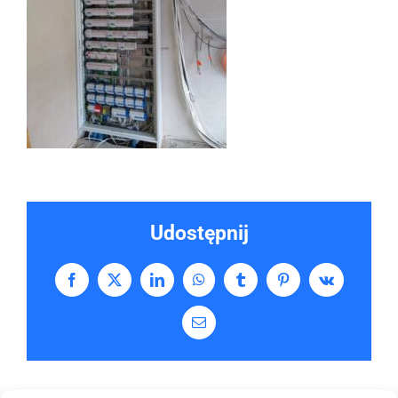
Udostępnij
Facebook
X
LinkedIn
WhatsApp
Tumblr
Pinterest
Vk
Email