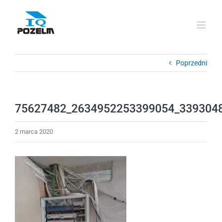
Przejdź
do
zawartości
Poprzedni
75627482_2634952253399054_339304
2 marca 2020