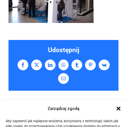
Udostępnij
Facebook
X
LinkedIn
WhatsApp
Tumblr
Pinterest
Vk
Email
Zarządzaj zgodą
Aby zapewnić jak najlepsze wrażenia, korzystamy z technologii, takich jak
pliki cookie, do przechowywania i/lub uzyskiwania dostępu do informacji o