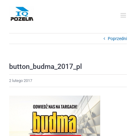
Przejdź
do
zawartości
Poprzedni
button_budma_2017_pl
2 lutego 2017