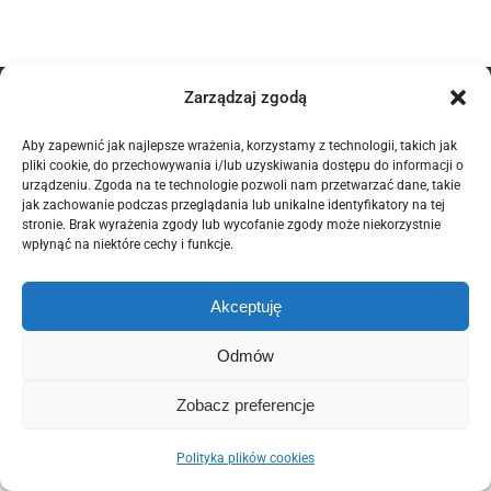
Zarządzaj zgodą
© Copyright 2012 -
2026 | POZELM | All Rights Reserved. |
Polityka
Prywatności
|
Polityka Plików Cookies (EU)
Aby zapewnić jak najlepsze wrażenia, korzystamy z technologii, takich jak
pliki cookie, do przechowywania i/lub uzyskiwania dostępu do informacji o
This site is protected by reCAPTCHA and the Google
Privacy Policy
urządzeniu. Zgoda na te technologie pozwoli nam przetwarzać dane, takie
and
Terms of Service
apply.
jak zachowanie podczas przeglądania lub unikalne identyfikatory na tej
stronie. Brak wyrażenia zgody lub wycofanie zgody może niekorzystnie
Domintell
wpłynąć na niektóre cechy i funkcje.
Facebook
Email
Akceptuję
Odmów
Zobacz preferencje
Polityka plików cookies