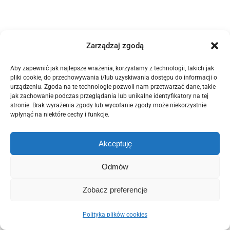
Zarządzaj zgodą
© Copyright 2012 -
2026 | POZELM | All Rights Reserved. |
Polityka
Aby zapewnić jak najlepsze wrażenia, korzystamy z technologii, takich jak
Prywatności
|
Polityka Plików Cookies (EU)
pliki cookie, do przechowywania i/lub uzyskiwania dostępu do informacji o
urządzeniu. Zgoda na te technologie pozwoli nam przetwarzać dane, takie
This site is protected by reCAPTCHA and the Google
Privacy Policy
jak zachowanie podczas przeglądania lub unikalne identyfikatory na tej
and
Terms of Service
apply.
stronie. Brak wyrażenia zgody lub wycofanie zgody może niekorzystnie
wpłynąć na niektóre cechy i funkcje.
Domintell
Facebook
Email
Akceptuję
Odmów
Zobacz preferencje
Polityka plików cookies