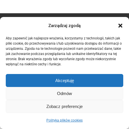
© Copyright 2012 -
2026 | POZELM | All Rights Reserved. |
Polityka
Zarządzaj zgodą
Prywatności
|
Polityka Plików Cookies (EU)
Aby zapewnić jak najlepsze wrażenia, korzystamy z technologii, takich jak
This site is protected by reCAPTCHA and the Google
Privacy Policy
pliki cookie, do przechowywania i/lub uzyskiwania dostępu do informacji o
and
Terms of Service
apply.
urządzeniu. Zgoda na te technologie pozwoli nam przetwarzać dane, takie
jak zachowanie podczas przeglądania lub unikalne identyfikatory na tej
Domintell
stronie. Brak wyrażenia zgody lub wycofanie zgody może niekorzystnie
wpłynąć na niektóre cechy i funkcje.
Facebook
Email
Akceptuję
Odmów
Zobacz preferencje
Polityka plików cookies