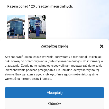
Razem ponad 120 urządzeń magistralnych.
Zarządzaj zgodą
Aby zapewnić jak najlepsze wrażenia, korzystamy z technologii, takich jak
pliki cookie, do przechowywania i/lub uzyskiwania dostępu do informacji o
urządzeniu. Zgoda na te technologie pozwoli nam przetwarzać dane, takie
jak zachowanie podczas przeglądania lub unikalne identyfikatory na tej
stronie. Brak wyrażenia zgody lub wycofanie zgody może niekorzystnie
wpłynąć na niektóre cechy i funkcje.
© Copyright 2012 -
2026 | POZELM | All Rights Reserved. |
Polityka
Akceptuję
Prywatności
|
Polityka Plików Cookies (EU)
Odmów
This site is protected by reCAPTCHA and the Google
Privacy Policy