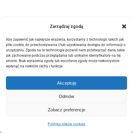
Zarządzaj zgodą
Aby zapewnić jak najlepsze wrażenia, korzystamy z technologii, takich jak
pliki cookie, do przechowywania i/lub uzyskiwania dostępu do informacji o
© Copyright 2012 -
2026 | POZELM | All Rights Reserved. |
Polityka
urządzeniu. Zgoda na te technologie pozwoli nam przetwarzać dane, takie
Prywatności
|
Polityka Plików Cookies (EU)
jak zachowanie podczas przeglądania lub unikalne identyfikatory na tej
stronie. Brak wyrażenia zgody lub wycofanie zgody może niekorzystnie
This site is protected by reCAPTCHA and the Google
Privacy Policy
wpłynąć na niektóre cechy i funkcje.
and
Terms of Service
apply.
Domintell
Akceptuję
Facebook
Email
Odmów
Zobacz preferencje
Polityka plików cookies