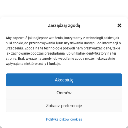
Zarządzaj zgodą
Aby zapewnić jak najlepsze wrażenia, korzystamy z technologii, takich jak
pliki cookie, do przechowywania i/lub uzyskiwania dostępu do informacji o
© Copyright 2012 -
2026 | POZELM | All Rights Reserved. |
Polityka
urządzeniu. Zgoda na te technologie pozwoli nam przetwarzać dane, takie
Prywatności
|
Polityka Plików Cookies (EU)
jak zachowanie podczas przeglądania lub unikalne identyfikatory na tej
stronie. Brak wyrażenia zgody lub wycofanie zgody może niekorzystnie
This site is protected by reCAPTCHA and the Google
Privacy Policy
wpłynąć na niektóre cechy i funkcje.
and
Terms of Service
apply.
Domintell
Akceptuję
Facebook
Email
Odmów
Zobacz preferencje
Polityka plików cookies