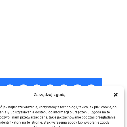
acebook
X
LinkedIn
WhatsApp
Tumblr
Pinterest
Vk
Email
Zarządzaj zgodą
 jak najlepsze wrażenia, korzystamy z technologii, takich jak pliki cookie, do
nia i/lub uzyskiwania dostępu do informacji o urządzeniu. Zgoda na te
 pozwoli nam przetwarzać dane, takie jak zachowanie podczas przeglądania
 identyfikatory na tej stronie. Brak wyrażenia zgody lub wycofanie zgody