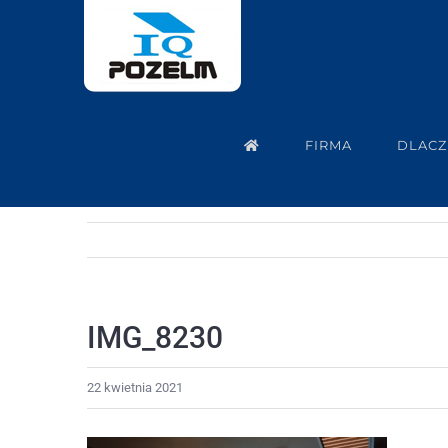
Przejdź
do
zawartości
FIRMA
DLACZ
IMG_8230
22 kwietnia 2021