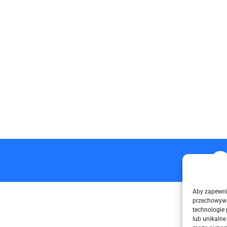
F
Aby zapewnić
przechowywa
technologie
lub unikalne