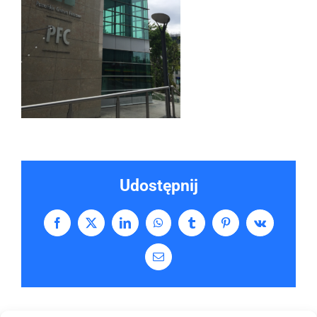
Udostępnij
Facebook
X
LinkedIn
WhatsApp
Tumblr
Pinterest
Vk
Email