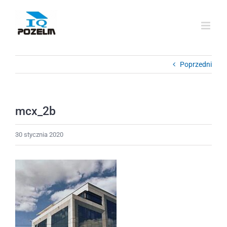
Przejdź
do
zawartości
Poprzedni
mcx_2b
30 stycznia 2020