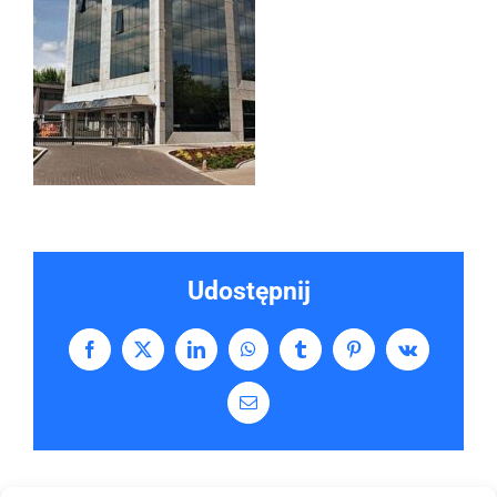
Udostępnij
Facebook
X
LinkedIn
WhatsApp
Tumblr
Pinterest
Vk
Email