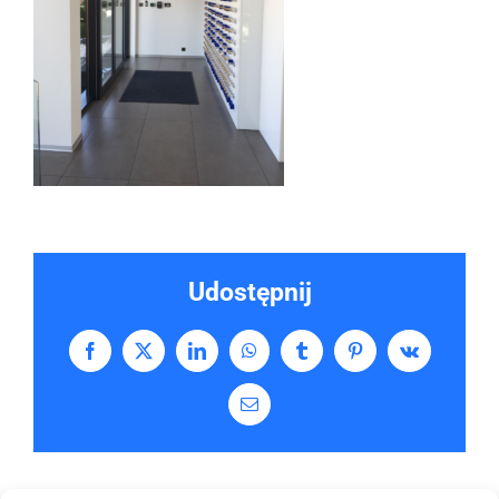
Udostępnij
Facebook
X
LinkedIn
WhatsApp
Tumblr
Pinterest
Vk
Email