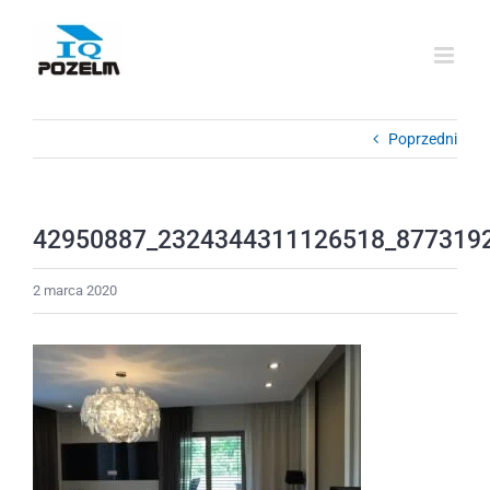
Przejdź
do
zawartości
Poprzedni
42950887_2324344311126518_877319
2 marca 2020