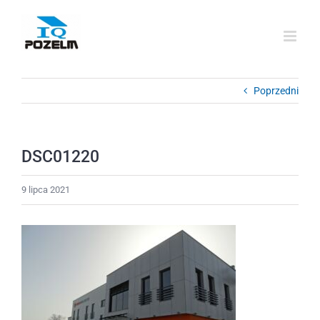
Przejdź
do
zawartości
Poprzedni
DSC01220
9 lipca 2021