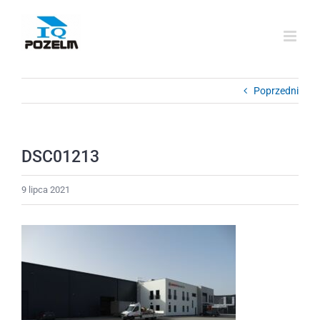
Przejdź
do
zawartości
Poprzedni
DSC01213
9 lipca 2021