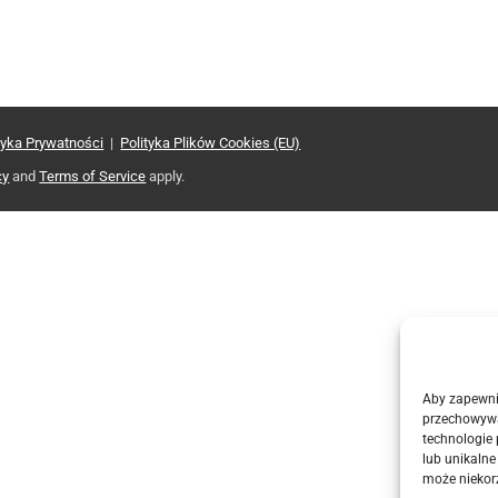
tyka Prywatności
|
Polityka Plików Cookies (EU)
cy
and
Terms of Service
apply.
Aby zapewnić
przechowywa
technologie
lub unikalne
może niekorz