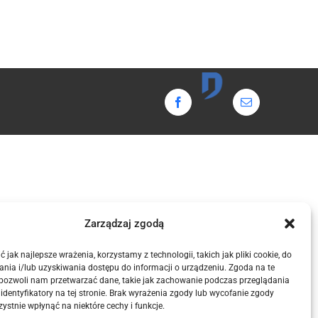
Domintell
Facebook
Email
Zarządzaj zgodą
 jak najlepsze wrażenia, korzystamy z technologii, takich jak pliki cookie, do
nia i/lub uzyskiwania dostępu do informacji o urządzeniu. Zgoda na te
 pozwoli nam przetwarzać dane, takie jak zachowanie podczas przeglądania
 identyfikatory na tej stronie. Brak wyrażenia zgody lub wycofanie zgody
ystnie wpłynąć na niektóre cechy i funkcje.