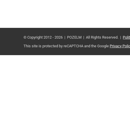
© Copyright 2012 -
2026 | POZELM | All Rights Reserved. |
Poli
This site is protected by reCAPTCHA and the Google
Privacy Poli