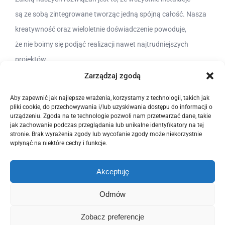
są ze sobą zintegrowane tworząc jedną spójną całość. Nasza
kreatywność oraz wieloletnie doświadczenie powoduje,
że nie boimy się podjąć realizacji nawet najtrudniejszych
projektów.
Zarządzaj zgodą
Aby zapewnić jak najlepsze wrażenia, korzystamy z technologii, takich jak
pliki cookie, do przechowywania i/lub uzyskiwania dostępu do informacji o
urządzeniu. Zgoda na te technologie pozwoli nam przetwarzać dane, takie
jak zachowanie podczas przeglądania lub unikalne identyfikatory na tej
stronie. Brak wyrażenia zgody lub wycofanie zgody może niekorzystnie
wpłynąć na niektóre cechy i funkcje.
© Copyright 2012 -
2026 | POZELM | All Rights Reserved. |
Polityka
Akceptuję
Prywatności
|
Polityka Plików Cookies (EU)
Odmów
This site is protected by reCAPTCHA and the Google
Privacy Policy
and
Terms of Service
apply.
Zobacz preferencje