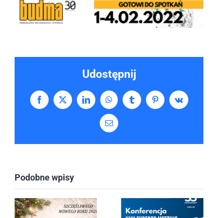
Udostępnij
Facebook
X
LinkedIn
WhatsApp
Tumblr
Pinterest
Vk
Email
Podobne wpisy