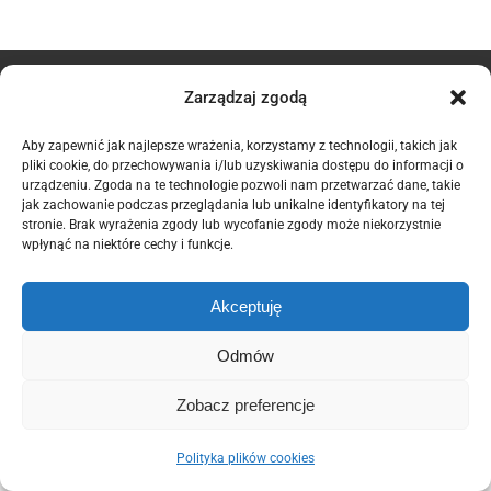
© Copyright 2012 -
2026 | POZELM | All Rights Reserved. |
Polityka
Zarządzaj zgodą
Prywatności
|
Polityka Plików Cookies (EU)
Aby zapewnić jak najlepsze wrażenia, korzystamy z technologii, takich jak
This site is protected by reCAPTCHA and the Google
Privacy Policy
pliki cookie, do przechowywania i/lub uzyskiwania dostępu do informacji o
and
Terms of Service
apply.
urządzeniu. Zgoda na te technologie pozwoli nam przetwarzać dane, takie
jak zachowanie podczas przeglądania lub unikalne identyfikatory na tej
Domintell
stronie. Brak wyrażenia zgody lub wycofanie zgody może niekorzystnie
wpłynąć na niektóre cechy i funkcje.
Facebook
Email
Akceptuję
Odmów
Zobacz preferencje
Polityka plików cookies