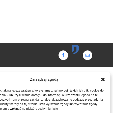
Domintell
Facebook
Email
Zarządzaj zgodą
 jak najlepsze wrażenia, korzystamy z technologii, takich jak pliki cookie, do
nia i/lub uzyskiwania dostępu do informacji o urządzeniu. Zgoda na te
 pozwoli nam przetwarzać dane, takie jak zachowanie podczas przeglądania
 identyfikatory na tej stronie. Brak wyrażenia zgody lub wycofanie zgody
ystnie wpłynąć na niektóre cechy i funkcje.