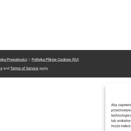
tyka Prywatności
|
Polityka Plików Cookies (EU)
cy
and
Terms of Service
apply.
Aby zapewnić
przechowywa
technologie
lub unikalne
może niekorz